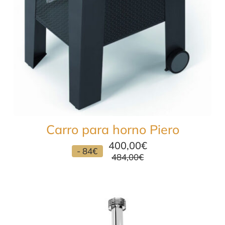
Carro para horno Piero
400,00
€
- 84€
484,00
€