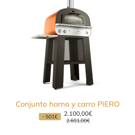
Conjunto horno y carro PIERO
2.100,00
€
- 501€
2.601,00
€