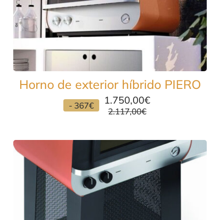
Horno de exterior híbrido PIERO
1.750,00
€
- 367€
2.117,00
€