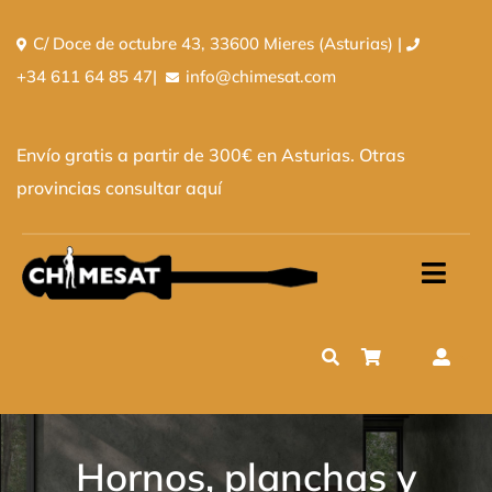
Saltar
C/ Doce de octubre 43, 33600 Mieres (Asturias) |
al
+34 611 64 85 47
|
info@chimesat.com
contenido
Envío gratis a partir de 300€ en Asturias. Otras
provincias
consultar aquí
Toggl
Navig
Inicio
Tienda
Quiénes somos
Hornos, planchas y