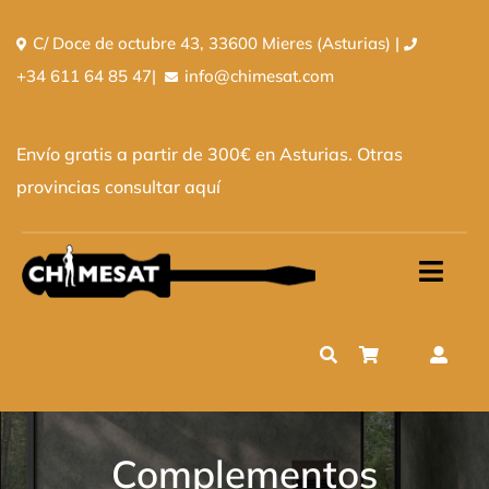
Saltar
C/ Doce de octubre 43, 33600 Mieres (Asturias) |
al
+34 611 64 85 47
|
info@chimesat.com
contenido
Envío gratis a partir de 300€ en Asturias. Otras
provincias
consultar aquí
Toggl
Navig
Inicio
Tienda
Quiénes somos
Complementos