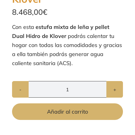
8.468,00
€
Con esta
estufa mixta de leña y pellet
Dual Hidro de Klover
podrás calentar tu
hogar con todas las comodidades y gracias
a ella también podrás generar agua
caliente sanitaria (ACS).
Estufa
mixta
Añadir al carrito
de
leña
y