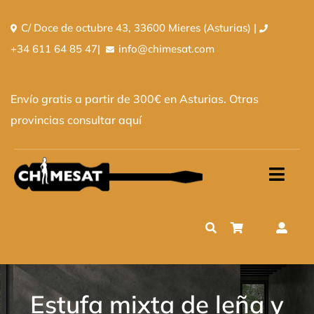
Saltar
C/ Doce de octubre 43, 33600 Mieres (Asturias) |
al
+34 611 64 85 47
|
info@chimesat.com
contenido
Envío gratis a partir de 300€ en Asturias. Otras
provincias
consultar aquí
Toggl
Navig
Inicio
Tienda
Quiénes somos
Estufa mixta de leña y