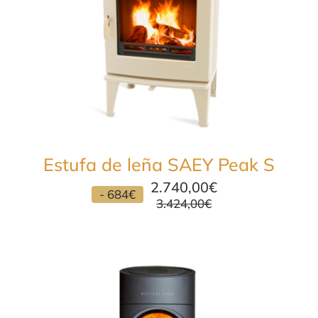
Estufa de leña SAEY Peak S
2.740,00
€
- 684€
3.424,00
€