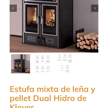


Estufa mixta de leña y
pellet Dual Hidro de
Klover