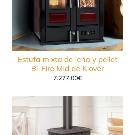
Estufa mixta de leña y pellet
Bi-Fire Mid de Klover
7.277,00
€